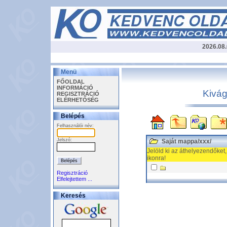
2026.08.
Menü
FŐOLDAL
INFORMÁCIÓ
Kivág
REGISZTRÁCIÓ
ELÉRHETŐSÉG
Belépés
Felhasználói név:
Jelszó:
Saját mappa
/
xxx
/
Jelöld ki az áthelyezendőket,
ikonra!
Regisztráció
Elfelejtettem ...
Keresés